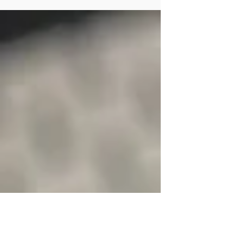
ド）を使うことにより、印象的なベールライン、
音の動きを作り出すことができます。ダイアグラ
ム中の数字は左手指番号で人差し指〜小指の順で
す。尚親指はT（thumb）で示します。 前回に引
き続き...