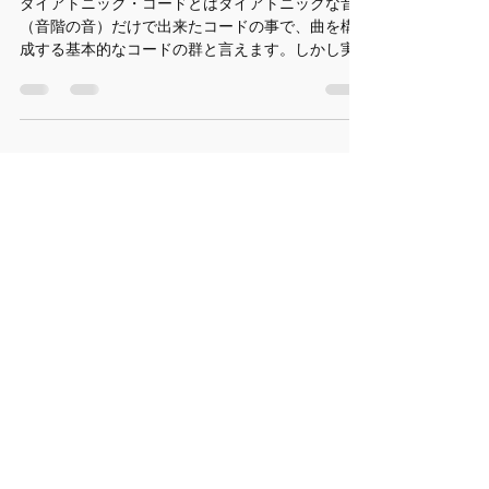
転回形を使ったコード進行Vol.3
ダイアトニック・コードとはダイアトニックな音
（音階の音）だけで出来たコードの事で、曲を構
成する基本的なコードの群と言えます。しかし実
際の曲ではそれら以外のコードの活用も頻繁に見
られ、その代表がセカンダリー・ドミナントコー
ド（日本語では「副属７」、略号はSec.D）で
す。...