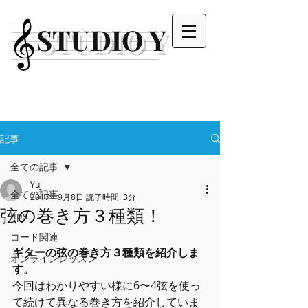
STUDIO Y
記事
全ての記事
Yuji
全ての記事
2017年9月8日
読了時間: 3分
弦の巻き方３種類！
tips
コード関連
ギターの弦の巻き方３種類を紹介しま
オンラインレッスン
す。
今回はわかりやすい様に6〜4弦を使っ
て続けて異なる巻き方を紹介していま