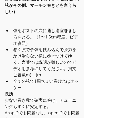
弦がその例、マーチン巻きとも言うら
しい）
弦をポストの穴に通し適宜巻きし
ろをとる。（1〜1.5cm程度、ビデ
オ参照）  
巻く弦で余弦を挟み込んで張力を
かけ滑らない様に巻きつけてゆ
く。言葉では説明が難しいのでビ
デオを参考にしてください。拙文
ご容赦m(_ _)m  
全ての弦で1周ちょい巻ければオッ
ケー 
長所
少ない巻き数で確実に巻け、チューニ
ングもすぐに安定する。
drop Dでも問題なし。open Dでも問題