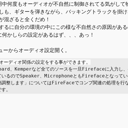
用中何度もオーディオが不自然に制御されてる気がして
しも、ギターを弾きながら、バッキングトラックを掛け
が混ざると全くだめ！
するに自分の環境の中にこの様な不自然さの原因がある
中に何かしらの設定があるはず、、、あっ！
ニューからオーディオ設定開く。
のオーディオ関係の設定をする事ができます。
board、Kemperなど全てのソースを一旦Firefaceに入力
るのでSpeaker、MicrophoneともFirefaceとなっ
調整します」についてはFireFaceでコンプ関連の処理を行
です。