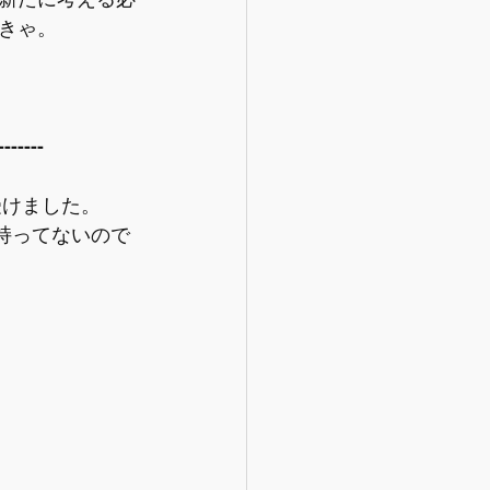
きゃ。
-----
受けました。
（持ってないので