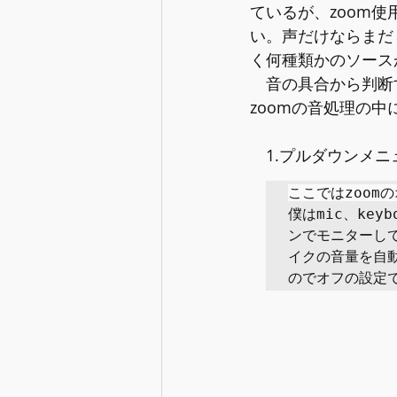
ているが、zoom
使
い。声だけならまだ
く何種類かのソース
　音の具合から判断
zoomの音処理の
　1.プルダウンメ
ここではzoom
僕はmic、key
ンでモニターしてい
イクの音量を自動
のでオフの設定