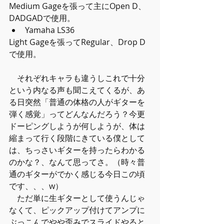
Medium Gageを張って主にOpen D、
DADGADで使用。 
Yamaha LS36 
Light Gageを張ってRegular、Drop D
で使用。
　それぞれキャラも違うしこれで十分
という内なる声も聞こえてくるが、あ
る日突然「普通の体格の人がギターを
弾く感覚」ってどんなんだろう？今更
ドーピングしようが何しようが、体は
縮まって行く段階にきている僕として
は、ちっさいギターを持ったらわかる
のかな？、なんて思ってさ。（時々普
通のギターがでかく感じる今日この頃
です、、、w）
　ただ単に生ギターとして使うんじゃ
なくて、ピックアップ付けてアンプに
ぶっこんでやや歪みでスライドやると