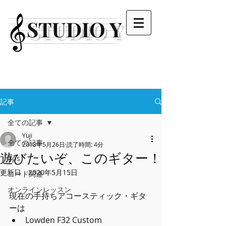
STUDIO Y
記事
全ての記事
Yuji
全ての記事
2018年5月26日
読了時間: 4分
遊びたいぞ、このギター！
tips
更新日：
2020年5月15日
コード関連
オンラインレッスン
現在の手持ちアコースティック・ギタ
ーは 
Lowden F32 Custom 