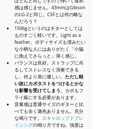
ほとんど同じですので弾いて違和
感は感じません。43mmはGibson
のLG-2と同じ。CSFとは何の略な
んだろう？  
1506gというのはギターとしては
ものすごく軽いです。Light as a 
feather。ボディサイズも僕みたい
な小柄な人にはありがたく「小脇
に抱えてさらっと」弾く感じ。  
バランスは良好。ストラップに吊
るしてストレスなく演奏できる
し、何より肩に優しい。
ただし軽
い故にカポタストをつけるとかな
り影響を受けてしまう
。カポもフ
ライ級にする必要があります。  
音量感は普通サイズのギターと比
べても全く遜色ありません。充分
な鳴りです。
スキャロップドブレ
イシング
の鳴り方ですね。強度は