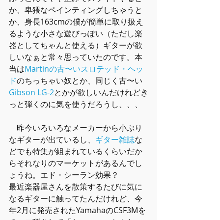
か、卑猥なペインティングしちゃうと
か、身長163cmの僕が簡単に取り扱え
るような小さな遊びっぽい（ただし楽
器としてちゃんと使える）ギターが欲
しいなぁと常々思っていたのです。本
当は
Martinの古〜いスロテッド・ヘッ
ド
のちっちゃい奴とか、同じく古〜い
Gibson LG-2
とかが欲しいんだけれどき
っと弾くのに気を使うだろうし、、、
　昨今いろいろなメーカーから小ぶり
なギターが出ているし、
ギター雑誌
な
どでも特集が組まれているくらいだか
らそれなりのマーケットがあるんでし
ょうね。エド・シーラン効果？
最近楽器屋さんを散策するたびに気に
なるギターに触ってたんだけれど、今
年2月に発売されたYamahaのCSF3Mを