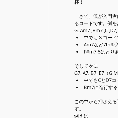
杯！
　さて、僕が入門者
るコードです。例を
G, Am7 ,Bm7 ,
中でも３コードであ
Am7など7th
F#m7-5はと
そして次に
G7, A7, B7, E
中でもCとD7コー
Bm7に進行する
この中から押さえる
す。
例えば