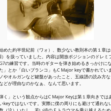
めた約半世紀前（ワォ）、数少ない教則本の第１章はほぼC
長調）を扱っていました。内容は開放ポジションのドレミ
F, G7の練習です。当時のギターを弾き始めるきっかけに
」とか「白いブランコ」もC Major keyで書かれて
ノやオルガンなど鍵盤があったこと、五線譜の読み方な
などが理由なのかなぁ、なんて思います。
く」という観点からはC Major Keyは第１章向きで
いkeyではないです。実際に僕の周りにも避けて通れない
数（泣）いたし、若い頃の F トラウマを乗り越えるた