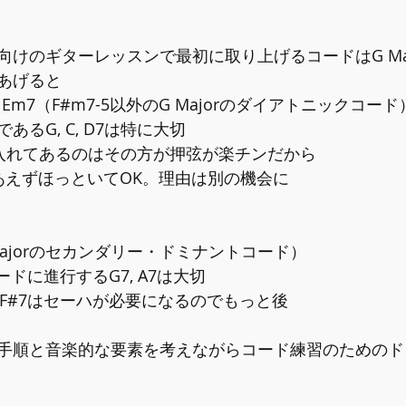
向けのギターレッスンで最初に取り上げるコードはG Ma
あげると
C ,D7, Em7（F#m7-5以外のG Majorのダイアトニックコード
るG, C, D7は特に大切  
を入れてあるのはその方が押弦が楽チンだから  
りあえずほっといてOK。理由は別の機会に 
7（G Majorのセカンダリー・ドミナントコード） 
ドに進行するG7, A7は大切  
F#7はセーハが必要になるのでもっと後 
手順と音楽的な要素を考えながらコード練習のためのド