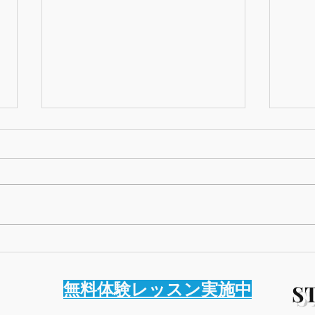
転回形を使ったコード進行
転回
Vol.2
Vol.1
無料体験レッスン実施中
S