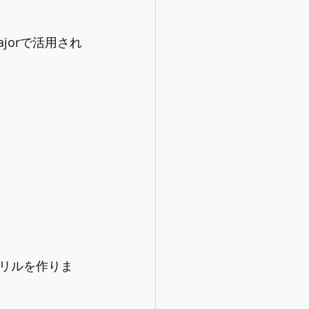
jorで活用され
） 
リルを作りま