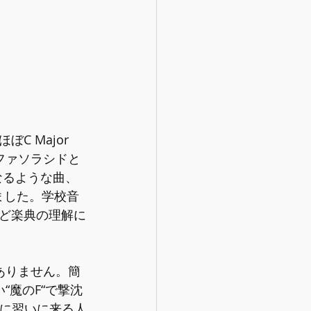
 Major 
ファソラシドと
なるような曲、
いました。学校音
ど楽典の理解に
はありません。簡
“魔のF“で撃沈
めに習いに来る人